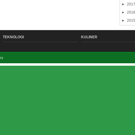
►
201
►
201
►
201
TEKNOLOGI
KULINER
acy