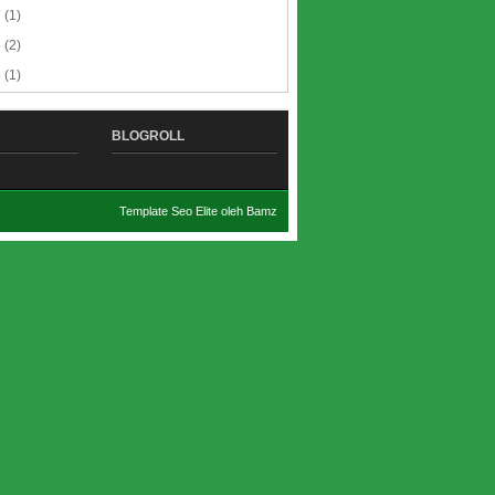
7
(1)
6
(2)
5
(1)
BLOGROLL
Template Seo Elite oleh
Bamz