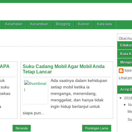
Kesehatan
Kecantikan
Blogging
Kuliner
Kata kata
Obat As
Edukas
Kata K
Menge
NAPA
Suku Cadang Mobil Agar Mobil Anda
top
Tetap Lancar
Lihat pr
tuk
Ada saatnya dalam kehidupan
 suku
setiap mobil ketika ia
Arsip 
 bekas
menganga, menendang,
▼
201
menggeliat, dan hanya tidak
▼
N
a
ingin hidup berlanjut untuk
Me
siapa pun...
Su
 komentar
Tag
:
mobil
add komentar
Beranda
Postingan Lama