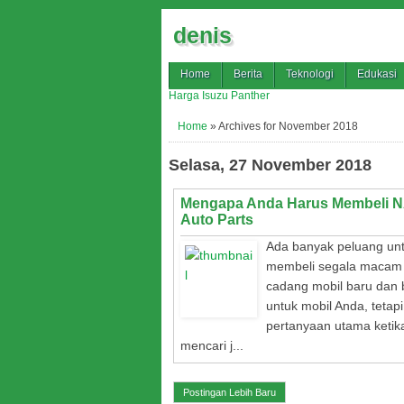
denis
Home
Berita
Teknologi
Edukasi
Harga Isuzu Panther
Home
»
Archives for November 2018
Selasa, 27 November 2018
Mengapa Anda Harus Membeli 
Auto Parts
Ada banyak peluang un
membeli segala macam
cadang mobil baru dan
untuk mobil Anda, tetapi
pertanyaan utama ketik
mencari j...
Tag
:
add
Postingan Lebih Baru