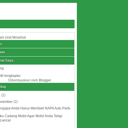
am Urat Mosehat
i
ata
nai Saya
eng
ofil lengkapku
Diberdayakan oleh
Blogger
.
Blog
8
(2)
ovember
(2)
ngapa Anda Harus Membeli NAPA Auto Parts
ku Cadang Mobil Agar Mobil Anda Tetap
Lancar